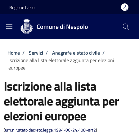
Salta al contenuto principale
Skip to footer content
Regione Lazio
Comune di Nespolo
Briciole di pane
Home
/
Servizi
/
Anagrafe e stato civile
/
Iscrizione alla lista elettorale aggiunta per elezioni
europee
Iscrizione alla lista
elettorale aggiunta per
elezioni europee
(
urn:nir:stato:decreto.legge:1994-06-24;408~art2
)