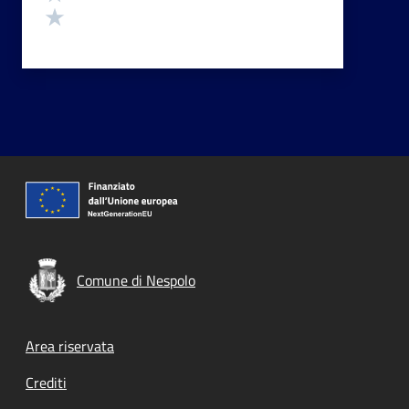
Valuta 1 stelle su 5
Comune di Nespolo
Footer menu
Area riservata
Crediti