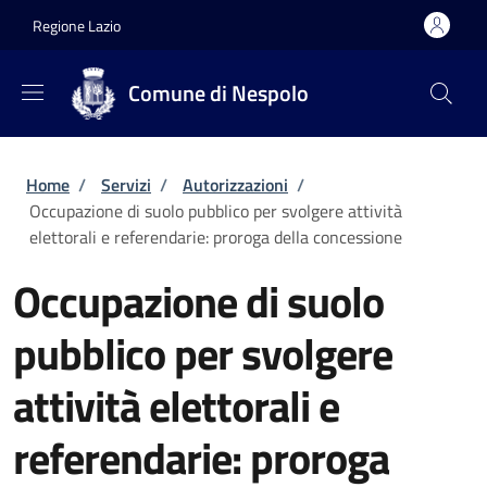
Salta al contenuto principale
Skip to footer content
Regione Lazio
Comune di Nespolo
Briciole di pane
Home
/
Servizi
/
Autorizzazioni
/
Occupazione di suolo pubblico per svolgere attività
elettorali e referendarie: proroga della concessione
Occupazione di suolo
pubblico per svolgere
attività elettorali e
referendarie: proroga