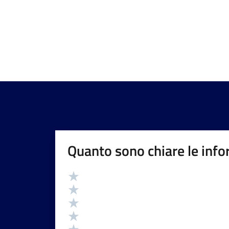
Quanto sono chiare le info
Valutazione
Valuta 5 stelle su 5
Valuta 4 stelle su 5
Valuta 3 stelle su 5
Valuta 2 stelle su 5
Valuta 1 stelle su 5