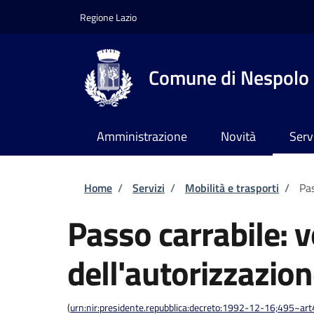
Salta al contenuto principale
Skip to footer content
Regione Lazio
Comune di Nespolo
Amministrazione
Novità
Serv
Briciole di pane
Home
/
Servizi
/
Mobilità e trasporti
/
Pas
Passo carrabile: 
dell'autorizzazio
(
urn:nir:presidente.repubblica:decreto:1992-12-16;495~ar