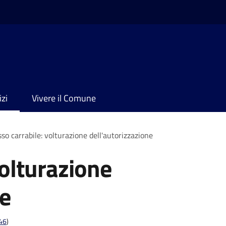
izi
Vivere il Comune
so carrabile: volturazione dell'autorizzazione
volturazione
ne
t46
)