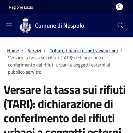
Salta al contenuto principale
Skip to footer content
Regione Lazio
Comune di Nespolo
Briciole di pane
Home
/
Servizi
/
Tributi, finanze e contravvenzioni
/
Versare la tassa sui rifiuti (TARI): dichiarazione di
conferimento dei rifiuti urbani a soggetti esterni al
pubblico servizio
Versare la tassa sui rifiuti
(TARI): dichiarazione di
conferimento dei rifiuti
urbani a soggetti esterni