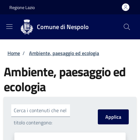
Salta al contenuto principale
Skip to footer content
Regione Lazio
Comune di Nespolo
Briciole di pane
Home
/
Ambiente, paesaggio ed ecologia
Ambiente, paesaggio ed
ecologia
Cerca i contenuti che nel
titolo contengono: