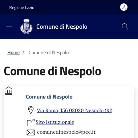
Salta al contenuto principale
Skip to footer content
Regione Lazio
Comune di Nespolo
Briciole di pane
Home
/
Comune di Nespolo
Comune di Nespolo
Comune di Nespolo
Via Roma, 156 02020 Nespolo (RI)
Sito Istituzionale
comunedinespolo@pec.it