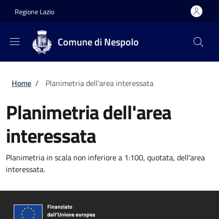
Salta al contenuto principale
Skip to footer content
Regione Lazio
Comune di Nespolo
Briciole di pane
Home
/
Planimetria dell'area interessata
Planimetria dell'area
interessata
Planimetria in scala non inferiore a 1:100, quotata, dell'area
interessata.