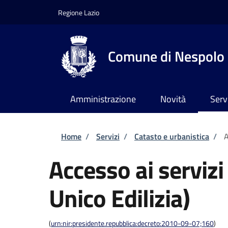
Salta al contenuto principale
Skip to footer content
Regione Lazio
Comune di Nespolo
Amministrazione
Novità
Serv
Briciole di pane
Home
/
Servizi
/
Catasto e urbanistica
/
A
Accesso ai servizi
Unico Edilizia)
(
urn:nir:presidente.repubblica:decreto:2010-09-07;160
)