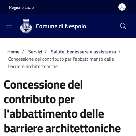
Salta al contenuto principale
Skip to footer content
Regione Lazio
Comune di Nespolo
Briciole di pane
Home
/
Servizi
/
Salute, benessere e assistenza
/
Concessione del contributo per l'abbattimento delle
barriere architettoniche
Concessione del
contributo per
l'abbattimento delle
barriere architettoniche