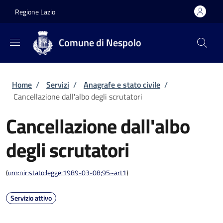
Salta al contenuto principale
Skip to footer content
Regione Lazio
Comune di Nespolo
Briciole di pane
Home
/
Servizi
/
Anagrafe e stato civile
/
Cancellazione dall'albo degli scrutatori
Cancellazione dall'albo
degli scrutatori
(
urn:nir:stato:legge:1989-03-08;95~art1
)
Servizio attivo