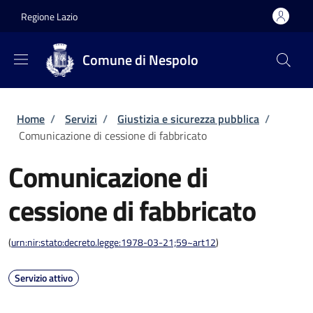
Salta al contenuto principale
Skip to footer content
Regione Lazio
Comune di Nespolo
Briciole di pane
Home
/
Servizi
/
Giustizia e sicurezza pubblica
/
Comunicazione di cessione di fabbricato
Comunicazione di
cessione di fabbricato
(
urn:nir:stato:decreto.legge:1978-03-21;59~art12
)
Servizio attivo