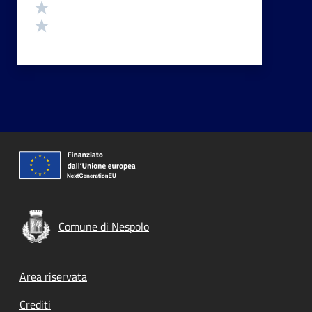
Valuta 2 stelle su 5
Valuta 1 stelle su 5
Comune di Nespolo
Footer menu
Area riservata
Crediti