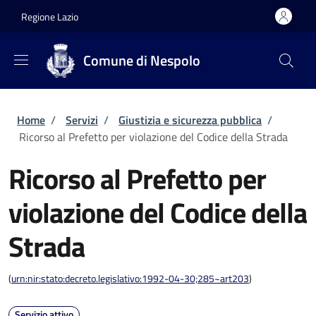
Salta al contenuto principale
Skip to footer content
Regione Lazio
Comune di Nespolo
Briciole di pane
Home
/
Servizi
/
Giustizia e sicurezza pubblica
/
Ricorso al Prefetto per violazione del Codice della Strada
Ricorso al Prefetto per
violazione del Codice della
Strada
(
urn:nir:stato:decreto.legislativo:1992-04-30;285~art203
)
Servizio attivo