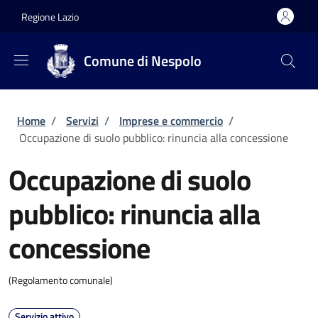
Salta al contenuto principale
Skip to footer content
Regione Lazio
Comune di Nespolo
Briciole di pane
Home
/
Servizi
/
Imprese e commercio
/
Occupazione di suolo pubblico: rinuncia alla concessione
Occupazione di suolo
pubblico: rinuncia alla
concessione
(Regolamento comunale)
Servizio attivo